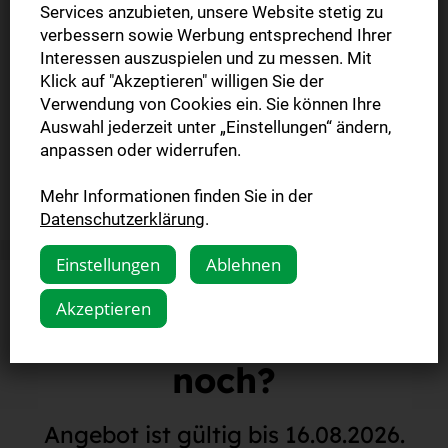
Frühmorgens Mo.-Sa. in Ihren Briefkasten geliefert
Services anzubieten, unsere Website stetig zu
verbessern sowie Werbung entsprechend Ihrer
Tägliches E-Paper inklusive Webzugang sowie
Interessen auszuspielen und zu messen. Mit
digitaler Sonntagszeitung
Klick auf "Akzeptieren" willigen Sie der
Die Probe endet automatisch.
Verwendung von Cookies ein. Sie können Ihre
Auswahl jederzeit unter „Einstellungen“ ändern,
anpassen oder widerrufen.
Jetzt testen!
Mehr Informationen finden Sie in der
Datenschutzerklärung
.
Einstellungen
Ablehnen
Akzeptieren
Worauf warten Sie
noch?
Angebot ist gültig bis 16.08.2026.