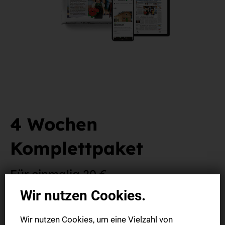
4 Wochen
Komplettpaket
Für einmalig 20 €.
Wir nutzen Cookies.
Das Wichtigste aus der Region und der Welt in der
gedruckten Ausgabe
Wir nutzen Cookies, um eine Vielzahl von