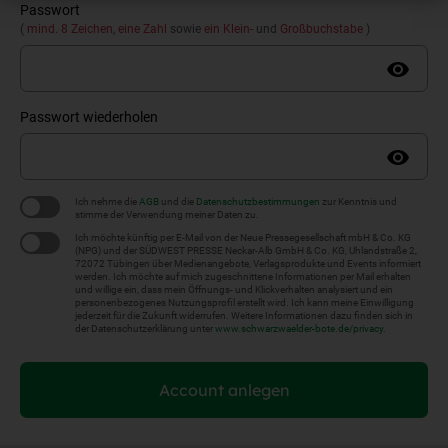
Passwort
(
mind. 8 Zeichen
,
eine Zahl
sowie
ein Klein-
und
Großbuchstabe
)
Passwort wiederholen
Ich nehme die
AGB
und die
Datenschutzbestimmungen
zur Kenntnis und
stimme der Verwendung meiner Daten zu.
Ich möchte künftig per E-Mail von der Neue Pressegesellschaft mbH & Co. KG
(NPG) und der SÜDWEST PRESSE Neckar-Alb GmbH & Co. KG, Uhlandstraße 2,
72072 Tübingen über Medienangebote, Verlagsprodukte und Events informiert
werden. Ich möchte auf mich zugeschnittene Informationen per Mail erhalten
und willige ein, dass mein Öffnungs- und Klickverhalten analysiert und ein
personenbezogenes Nutzungsprofil erstellt wird. Ich kann meine Einwilligung
jederzeit für die Zukunft widerrufen. Weitere Informationen dazu finden sich in
der Datenschutzerklärung unter
www.schwarzwaelder-bote.de/privacy
.
Account anlegen