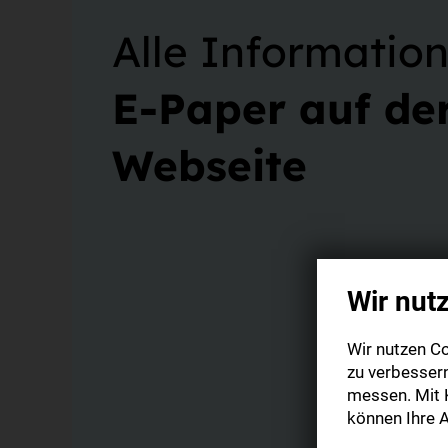
Alle Informati
E-Paper auf de
Webseite
Wir nut
Wir nutzen Co
zu verbesser
messen. Mit K
können Ihre A