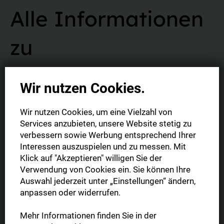
Alle Informationen
zu
Abonnement und
Wir nutzen Cookies.
Vertrag
Wir nutzen Cookies, um eine Vielzahl von
Services anzubieten, unsere Website stetig zu
verbessern sowie Werbung entsprechend Ihrer
Interessen auszuspielen und zu messen. Mit
Klick auf "Akzeptieren" willigen Sie der
Verwendung von Cookies ein. Sie können Ihre
Was ist die Digitale Zeitung?
Auswahl jederzeit unter „Einstellungen“ ändern,
anpassen oder widerrufen.
Sie haben die Möglichkeit Ihre Digitale Zeitung im gewohnten
Mehr Informationen finden Sie in der
Format (1:1 Abbild der gedruckten Tageszeitung) oder in der
mobil optimierten Leseansicht zu lesen. Zudem können Sie