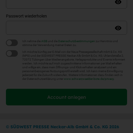
Passwort wiederholen
Ich nehme die
AGB
und die
Datenschutzbestimmungen
zur Kenntnis und
stimme der Verwendung meiner Daten zu.
Ich möchte künftig per E-Mail von der Neue Pressegesellschaft mbH & Co. KG
(NPG) und der SÜDWEST PRESSE Neckar-Alb GmbH & Co. KG, Uhlandstraße 2,
72072 Tübingen über Medienangebote, Verlagsprodukte und Events informiert
werden. Ich möchte auf mich zugeschnittene Informationen per Mail erhalten
und willige ein, dass mein Öffnungs- und Klickverhalten analysiert und ein
personenbezogenes Nutzungsprofil erstellt wird. Ich kann meine Einwilligung
jederzeit für die Zukunft widerrufen. Weitere Informationen dazu finden sich in
der Datenschutzerklärung unter
www.schwarzwaelder-bote.de/privacy
.
Account anlegen
©
SÜDWEST PRESSE Neckar-Alb GmbH & Co. KG 2026