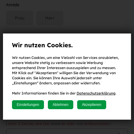
Anrede
Frau
Herr
Vorname
Wir nutzen Cookies.
Wir nutzen Cookies, um eine Vielzahl von Services anzubieten,
unsere Website stetig zu verbessern sowie Werbung
Nachname
entsprechend Ihrer Interessen auszuspielen und zu messen.
Mit Klick auf "Akzeptieren" willigen Sie der Verwendung von
Cookies ein. Sie können Ihre Auswahl jederzeit unter
„Einstellungen“ ändern, anpassen oder widerrufen.
E-Mail-Adresse
Mehr Informationen finden Sie in der
Datenschutzerklärung
.
Einstellungen
Ablehnen
Akzeptieren
Passwort
(
mind. 8 Zeichen
,
eine Zahl
sowie
ein Klein-
und
Großbuchstabe
)