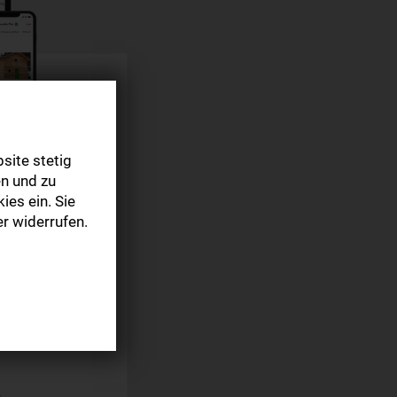
site stetig
ng
n und zu
ies ein. Sie
r widerrufen.
usive Webzugang
szeitung
 automatisch