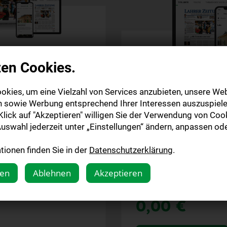
zen Cookies.
paket
en
okies, um eine Vielzahl von Services anzubieten, unsere Web
Digitale Zeitu
n sowie Werbung entsprechend Ihrer Interessen auszuspiele
14 Tage testen
e aus der Region und der
lick auf "Akzeptieren" willigen Sie der Verwendung von Cook
gedruckten Ausgabe
uswahl jederzeit unter „Einstellungen“ ändern, anpassen ode
o.-Sa. in Ihren Briefkasten
Tägliches E-Paper inkl
ionen finden Sie in der
Datenschutzerklärung
.
sowie digitaler Sonntag
Paper inklusive Webzugang
Das Abonnement endet
gen
Ablehnen
Akzeptieren
er Sonntagszeitung
ent endet automatisch
14 Tage
0,00 €