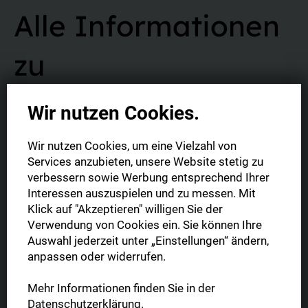
Alle Informationen
zu
Abonnement und
Wir nutzen Cookies.
Vertrag
Wir nutzen Cookies, um eine Vielzahl von
Services anzubieten, unsere Website stetig zu
verbessern sowie Werbung entsprechend Ihrer
Interessen auszuspielen und zu messen. Mit
Klick auf "Akzeptieren" willigen Sie der
Verwendung von Cookies ein. Sie können Ihre
Auswahl jederzeit unter „Einstellungen“ ändern,
Was ist die Digitale Zeitung?
anpassen oder widerrufen.
Sie haben die Möglichkeit Ihre Digitale Zeitung im gewohnten
Mehr Informationen finden Sie in der
Format (1:1 Abbild der gedruckten Tageszeitung) oder in der
Datenschutzerklärung
.
mobil optimierten Leseansicht zu lesen. Zudem können Sie