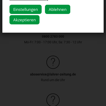
bereits am Abend ab 19 Uhr ausgewählte Seiten und Artikeln
Einstellungen
Ablehnen
aus der Ausgabe von morgen lesen. Ab 4 Uhr morgens steht
Ihnen die komplette Zeitung zur Verfügung. In der digitalen
Zeitung finden Sie nun auch Prospekte und Beilagen, die der
Akzeptieren
gedruckten Zeitung beiliegen, inklusive dem wöchentlichen
Fernsehprogramm. In der digitalen Zeitungs-App bleiben Sie
mit dem aktuellen Newsticker ständig auf dem Laufenden.
Dort finden Sie die neuesten Artikel, Bilder und Videos von
0800 2783 000
stn.de.
Mo-Fr: 7:00 - 17:00 Uhr, Sa: 7:30 - 12 Uhr
aboservice@lahrer-zeitung.de
Rund um die Uhr