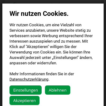
12 Monate zum Vorteilspreis lesen
Wir nutzen Cookies.
Mit allen Plus-Artikeln auf unserer Webseite und in
der SB-App
Flexibel monatlich kündbar
Wir nutzen Cookies, um eine Vielzahl von
Services anzubieten, unsere Website stetig zu
verbessern sowie Werbung entsprechend Ihrer
1 Jahr vierwöchentlich
Interessen auszuspielen und zu messen. Mit
10,00 €
Klick auf "Akzeptieren" willigen Sie der
reduziert
Verwendung von Cookies ein. Sie können Ihre
statt 13,00 €
Auswahl jederzeit unter „Einstellungen“ ändern,
anpassen oder widerrufen.
Jetzt bestellen
Mehr Informationen finden Sie in der
Datenschutzerklärung
.
Einstellungen
Ablehnen
Akzeptieren