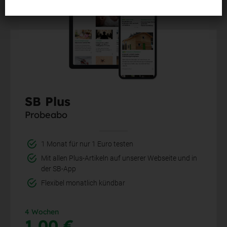
SB Plus
Probeabo
1 Monat für nur 1 Euro testen
Mit allen Plus-Artikeln auf unserer Webseite und in
der SB-App
Flexibel monatlich kündbar
4 Wochen
1,00 €