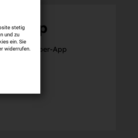
 – App
site stetig
n und zu
ies ein. Sie
nen zur E-Paper-App
r widerrufen.