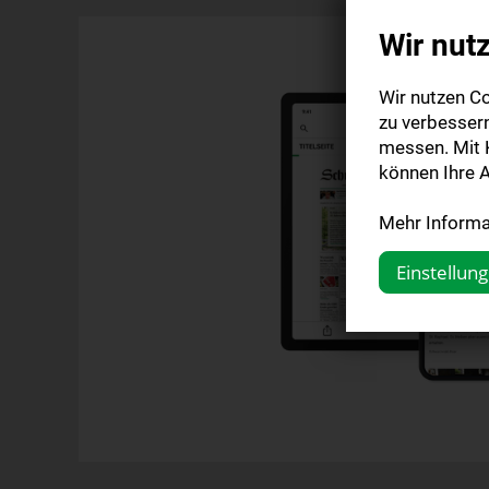
Wir nut
Wir nutzen Co
zu verbesser
messen. Mit K
können Ihre A
Mehr Informat
Einstellun