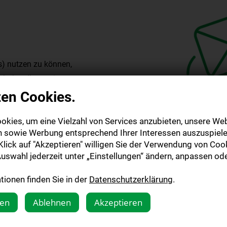
s) nutzen zu können,
ir haben Ihnen einen
stätigen Sie in den
zen Cookies.
lgreicher Aktivierung
okies, um eine Vielzahl von Services anzubieten, unsere Web
n sowie Werbung entsprechend Ihrer Interessen auszuspiele
lick auf "Akzeptieren" willigen Sie der Verwendung von Cook
ail
zugesendet. Bitte
uswahl jederzeit unter „Einstellungen“ ändern, anpassen ode
Mail Adresse. Nach
 dem Lesen starten!
ionen finden Sie in der
Datenschutzerklärung
.
gen
Ablehnen
Akzeptieren