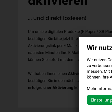
aktivieren
... und direkt loslesen!
Um unsere digitalen Produkte (E-Paper / SB Plu
bestätigen Sie bitte jetzt Ihre E-Mail Adresse. W
Aktivierungslink per E-Mail zugesendet. Bitte be
Wir nut
nächsten Minuten Ihre E-Mail Adresse. Nach erfo
können Sie sofort mit dem Lesen beginnen!
Wir nutzen Co
zu verbesser
messen. Mit K
Wir haben Ihnen einen
Aktivierungslink per E-M
können Ihre A
bestätigen Sie in den nächsten Minuten Ihre E-
erfolgreicher Aktivierung
können Sie sofort mit
Mehr Informat
Einstellun