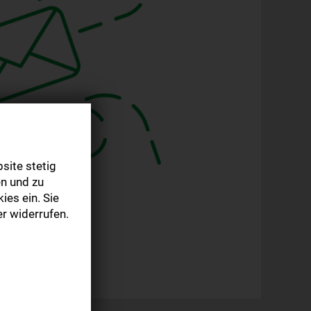
site stetig
n und zu
ies ein. Sie
r widerrufen.