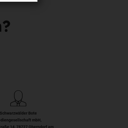
n?
Schwarzwälder Bote
diengesellschaft mbH,
traße 14, 78727 Oberndorf am