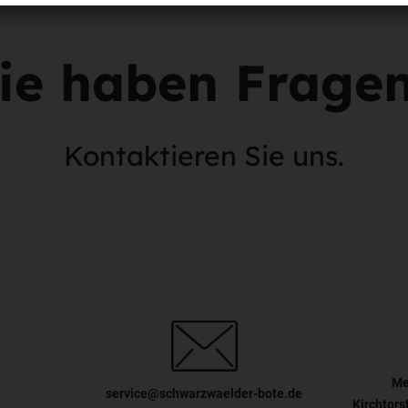
ie haben Frage
Kontaktieren Sie uns.
Me
service@schwarzwaelder-bote.de
Kirchtors