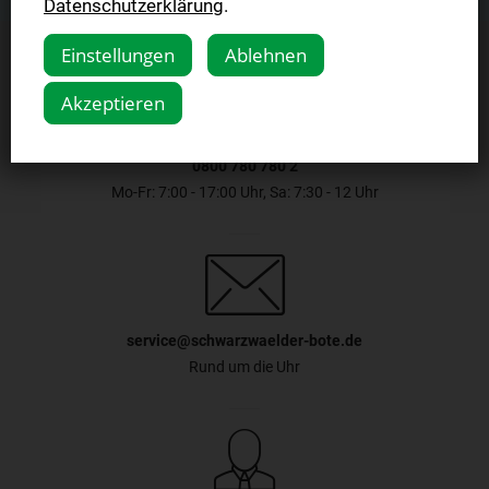
Datenschutzerklärung
.
bereits am Abend ab 19 Uhr ausgewählte Seiten und Artikeln
aus der Ausgabe von morgen lesen. Ab 4 Uhr morgens steht
Einstellungen
Ablehnen
Ihnen die komplette Zeitung zur Verfügung. In der digitalen
Zeitung finden Sie nun auch Prospekte und Beilagen, die der
Akzeptieren
gedruckten Zeitung beiliegen, inklusive dem wöchentlichen
Fernsehprogramm. In der digitalen Zeitungs-App bleiben Sie
mit dem aktuellen Newsticker ständig auf dem Laufenden.
Dort finden Sie die neuesten Artikel, Bilder und Videos von
0800 780 780 2
stn.de.
Mo-Fr: 7:00 - 17:00 Uhr, Sa: 7:30 - 12 Uhr
service@schwarzwaelder-bote.de
Rund um die Uhr