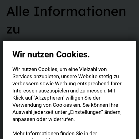
Alle Informationen
zu
Abonnement und
Wir nutzen Cookies.
Vertrag
Wir nutzen Cookies, um eine Vielzahl von
Services anzubieten, unsere Website stetig zu
verbessern sowie Werbung entsprechend Ihrer
Interessen auszuspielen und zu messen. Mit
Klick auf "Akzeptieren" willigen Sie der
Verwendung von Cookies ein. Sie können Ihre
Was ist die Digitale Zeitung?
Auswahl jederzeit unter „Einstellungen“ ändern,
anpassen oder widerrufen.
Sie haben die Möglichkeit Ihre Digitale Zeitung im gewohnten
Format (1:1 Abbild der gedruckten Tageszeitung) oder in der
Mehr Informationen finden Sie in der
mobil optimierten Leseansicht zu lesen. Zudem können Sie