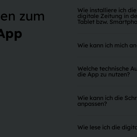
Wie installiere ich d
onen zum
digitale Zeitung in 
Tablet bzw. Smartpho
 App
Für alle Lokalausgaben und Onli
können Sie auf sämtliche E-Pap
Wie kann ich mich a
Zeitung zugreifen, wenn Sie ei
das Suchfeld Ihres App Stores "
den Suchergebnissen angezeigt
Öffnen Sie das Menü oben links
Welche technische Au
die App zu nutzen?
Die SB-App funktioniert auf al
Versionen werden nicht mehr unt
Wie kann ich die Schr
die Nutzung der Digitalen Zeit
anpassen?
Wenn Sie die Schriftgröße im Na
diese in den allgemeinen Einste
Wie lese ich die digi
(nicht in den Einstellungen der 
verändern möchten, können Sie d