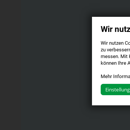
Wir nut
Wir nutzen Co
zu verbesser
messen. Mit K
können Ihre A
Mehr Informat
Einstellun