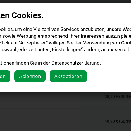
zen Cookies.
2
ich)
okies, um eine Vielzahl von Services anzubieten, unsere Web
n sowie Werbung entsprechend Ihrer Interessen auszuspiele
lick auf "Akzeptieren" willigen Sie der Verwendung von Cook
1
uswahl jederzeit unter „Einstellungen“ ändern, anpassen ode
ionen finden Sie in der
Datenschutzerklärung
.
1
gen
Ablehnen
Akzeptieren
38,90 € (SB/NQ
48,90 € (SB/NQ