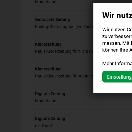
Monatsabo
Wir nut
Gedruckte Zeitung
Freitag-/Samstagabo (wo Zustellung per Träger mögl
Wir nutzen Co
zu verbesser
messen. Mit K
Kinderzeitung
können Ihre A
Pauls Kinderzeitung für Nichtabonnenten
Mehr Informat
Kinderzeitung
Pauls Kinderzeitung für Abonnenten
Einstellun
Digitale Zeitung
Monatsabo
Digitale Zeitung
mit Gerät